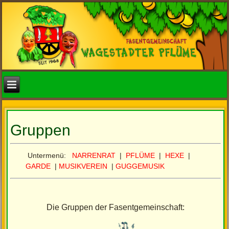
Gruppen
Untermenü:
NARRENRAT
|
PFLÜME
|
HEXE
|
GARDE
|
MUSIKVEREIN
|
GUGGEMUSIK
Die Gruppen der Fasentgemeinschaft: