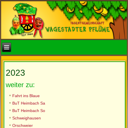
2023
weiter zu:
Fahrt ins Blaue
BuT Heimbach Sa
BuT Heimbach So
Schweighausen
Orschweier