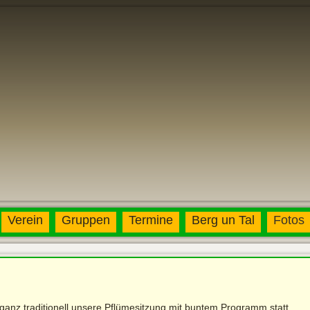
Verein
Gruppen
Termine
Berg un Tal
Fotos
anz traditionell unsere Pflümesitzung mit buntem Programm statt.