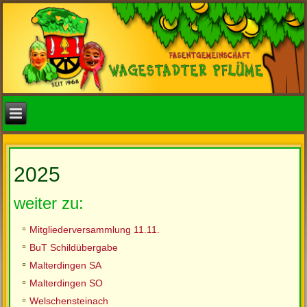
2025
weiter zu:
Mitgliederversammlung 11.11.
BuT Schildübergabe
Malterdingen SA
Malterdingen SO
Welschensteinach